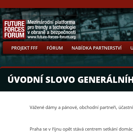
PROJEKT FFF
FÓRUM
NABÍDKA PARTNERSTVÍ
ÚVODNÍ SLOVO GENERÁLNÍHO
Vážené dámy a pánové, obchodní partneři, účastníci
Praha se v říjnu opět stává centrem setkání domácí