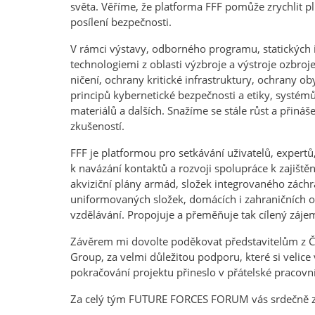
světa. Věříme, že platforma FFF pomůže zrychlit pl
posílení bezpečnosti.
V rámci výstavy, odborného programu, statických 
technologiemi z oblasti výzbroje a výstroje ozbro
ničení, ochrany kritické infrastruktury, ochrany o
principů kybernetické bezpečnosti a etiky, systémů 
materiálů a dalších. Snažíme se stále růst a přiná
zkušeností.
FFF je platformou pro setkávání uživatelů, exper
k navázání kontaktů a rozvoji spolupráce k zajiště
akviziční plány armád, složek integrovaného záchr
uniformovaných složek, domácích i zahraničních o
vzdělávání. Propojuje a přeměňuje tak cílený záj
Závěrem mi dovolte poděkovat představitelům z Če
Group, za velmi důležitou podporu, které si velice v
pokračování projektu přineslo v přátelské praco
Za celý tým FUTURE FORCES FORUM vás srdečně zvu