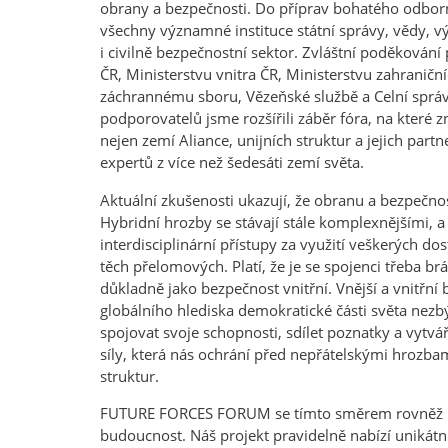
obrany a bezpečnosti. Do příprav bohatého odbor
všechny významné instituce státní správy, vědy, 
i civilně bezpečnostní sektor. Zvláštní poděkován
ČR, Ministerstvu vnitra ČR, Ministerstvu zahraniční
záchrannému sboru, Vězeňské službě a Celní správ
podporovatelů jsme rozšířili záběr fóra, na které
nejen zemí Aliance, unijních struktur a jejich part
expertů z více než šedesáti zemí světa.
Aktuální zkušenosti ukazují, že obranu a bezpečnos
Hybridní hrozby se stávají stále komplexnějšími, a
interdisciplinární přístupy za využití veškerých d
těch přelomových. Platí, že je se spojenci třeba b
důkladně jako bezpečnost vnitřní. Vnější a vnitřní
globálního hlediska demokratické části světa nezb
spojovat svoje schopnosti, sdílet poznatky a vytvář
síly, která nás ochrání před nepřátelskými hrozba
struktur.
FUTURE FORCES FORUM se tímto směrem rovněž rozv
budoucnost. Náš projekt pravidelně nabízí unikátn