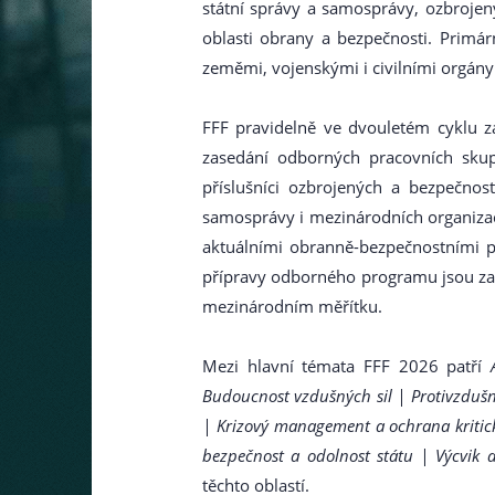
státní správy a samosprávy, ozbrojen
oblasti obrany a bezpečnosti. Primá
zeměmi, vojenskými i civilními orgány
FFF pravidelně ve dvouletém cyklu za
zasedání odborných pracovních skup
příslušníci ozbrojených a bezpečnost
samosprávy i mezinárodních organizac
aktuálními obranně-bezpečnostními po
přípravy odborného programu jsou zapo
mezinárodním měřítku.
Mezi hlavní témata FFF 2026 patří
Budoucnost vzdušných sil | Protivzdušná
| Krizový management a ochrana kritické
bezpečnost a odolnost státu | Výcvik 
těchto oblastí.