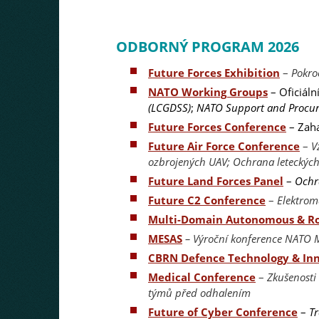
ODBORNÝ PROGRAM 2026
Future Forces Exhibition
–
Pokro
NATO Working Groups
– Oficiáln
(LCGDSS)
;
NATO Support and Procur
Future Forces Conference
– Zaha
Future Air Force Conference
–
V
ozbrojených UAV; Ochrana leteckýc
Future Land Forces Panel
–
Ochr
Future C2 Conference
–
Elektrom
Multi-Domain Autonomous & Ro
MESAS
– Výroční konference NATO 
CBRN Defence Technology & In
Medical Conference
–
Zkušenosti
týmů před odhalením
Future of Cyber Conference
–
Tr