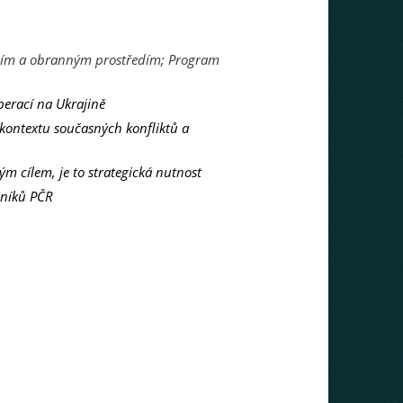
stním a obranným prostředím; Program
perací na Ukrajině
 kontextu současných konfliktů a
ým cílem, je to strategická nutnost
šníků PČR