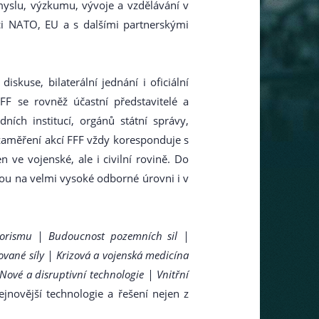
myslu, výzkumu, vývoje a vzdělávání v
ci NATO, EU a s dalšími partnerskými
kuse, bilaterální jednání i oficiální
F se rovněž účastní představitelé a
ních institucí, orgánů státní správy,
zaměření akcí FFF vždy koresponduje s
ve vojenské, ale i civilní rovině. Do
sou na velmi vysoké odborné úrovni i v
erorismu | Budoucnost pozemních sil |
ované síly | Krizová a vojenská medicína
Nové a disruptivní technologie | Vnitřní
jnovější technologie a řešení nejen z