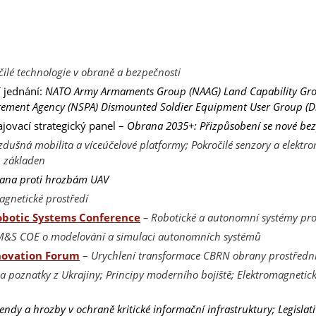
čilé technologie v obraně a bezpečnosti
í jednání:
NATO Army Armaments Group (NAAG) Land Capability Gro
ement Agency (NSPA) Dismounted Soldier Equipment User Group (
jovací strategický panel –
Obrana 2035+: Přizpůsobení se nové bezp
zdušná mobilita a víceúčelové platformy; Pokročilé senzory a elektro
h základen
ana proti hrozbám UAV
agnetické prostředí
botic Systems Conference
– Robotické a autonomní systémy pro
M&S COE o modelování a simulaci autonomních systémů
novation Forum
–
Urychlení transformace CBRN obrany prostředni
 a poznatky z Ukrajiny; Principy moderního bojiště; Elektromagneti
endy a hrozby v ochraně kritické informační infrastruktury; Legislati