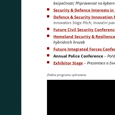
bezpečnosti; Připravenost na kybern
Security & Defence Interests i
Defence & Security Innovation
Innovators Stage Pitch; Inovační pav
Future Civil Security Conferenc
Homeland Security & Resilienc
hybridních hrozeb
Future Integrated Forces Confe
Annual Police Conference
–
Pořá
Exhibitor Stage
–
Prezentace a živ
Změna programu vyhrazena.