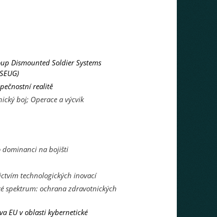
up Dismounted Soldier Systems
DSEUG)
ečnostní realitě
nický boj; Operace a výcvik
 dominanci na bojišti
ctvím technologických inovací
cké spektrum: ochrana zdravotnických
va EU v oblasti kybernetické