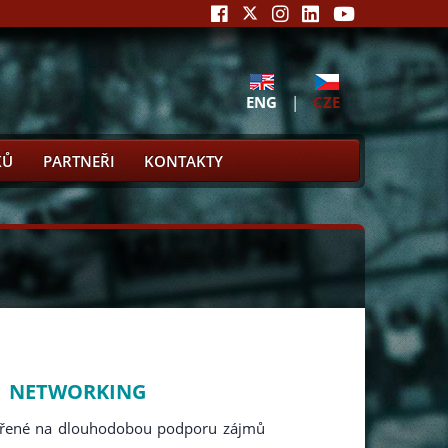
ENG
|
CZE
KŮ
PARTNEŘI
KONTAKTY
|
NETWORKING
měřené na dlouhodobou podporu zájmů