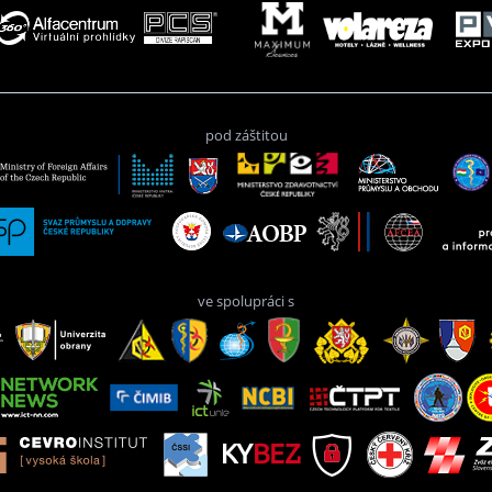
pod záštitou
ve spolupráci s