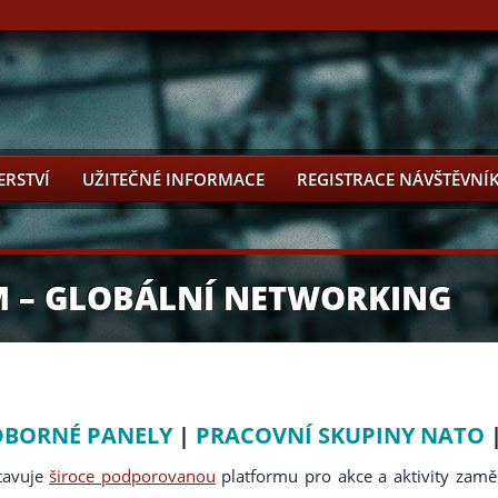
ERSTVÍ
UŽITEČNÉ INFORMACE
REGISTRACE NÁVŠTĚVNÍ
M – GLOBÁLNÍ NETWORKING
BORNÉ PANELY
|
PRACOVNÍ SKUPINY NATO
tavuje
široce podporovanou
platformu pro akce a aktivity za