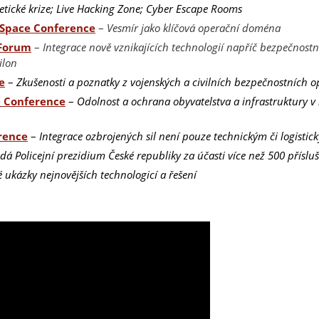
etické krize; Live Hacking Zone; Cyber Escape Rooms
n Space Conference
–
Vesmír jako klíčová operační doména
 Forum
–
Integrace nově vznikajících technologií napříč bezpečno
ilon
e
–
Zkušenosti a poznatky z vojenských a civilních bezpečnostních o
e Conference
–
Odolnost a ochrana obyvatelstva a infrastruktury v
rence
–
Integrace ozbrojených sil není pouze technickým či logistick
dá Policejní prezidium České republiky za účasti více než 500 příslu
é ukázky nejnovějších technologicí a řešení