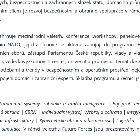
ých, bezpečnostních a záchranných složek státu, domácího prů
rním cílem je rozvoj bezpečnostní a obranné spolupráce v rám
.
hrnuje mezinárodní veletrh, konference, workshopy, panelové dis
in NATO, jejichž členové se aktivně zapojují do programu. FF
ních sborů, zástupci Parlamentu České republiky, vlády a vlád
í, vědeckovýzkumných center, univerzit a průmyslu. Tematické 
třebami a trendy v bezpečnostním a operačním prostředí nejen 
jeni domácí i zahraniční experti. Skladba programu a řečníci j
Autonomní systémy, robotika a umělá inteligence | Boj proti t
 obrana | CBRN | Individuální výstroj, výzbroj a ochrana | Integr
 infrastruktury | Kybernetická obrana a bezpečnost | Logistika | 
a simulace
. V rámci veletrhu Future Forces jsou prezentovány ne